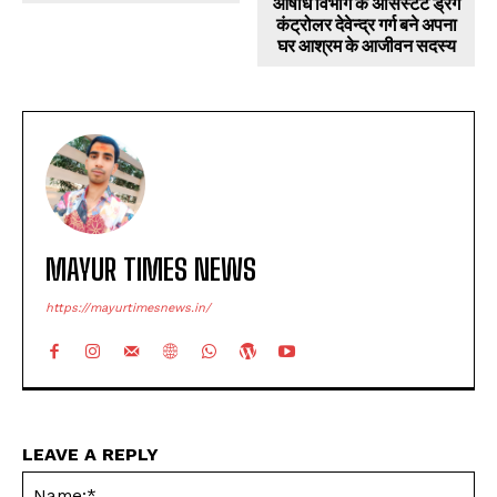
MAYUR TIMES NEWS
https://mayurtimesnews.in/
LEAVE A REPLY
Na
Ema