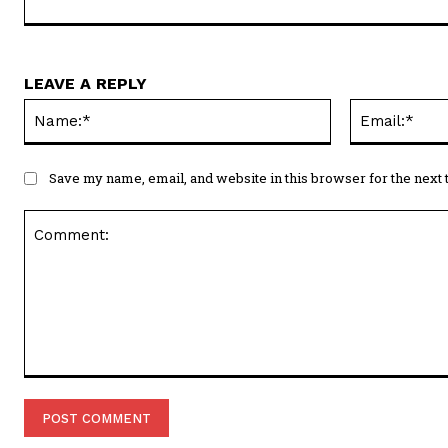
शिक्षा का उद्देश्य केवल डिग्री देना नहीं, व्यक्ति की बौद्धिक क्ष
बढ़ाना है-राज्यपाल
MAYUR TIMES NEWS
https://mayurtimesnews.in/
LEAVE A REPLY
Name:*
Save my name, email, and website in this browser for the next