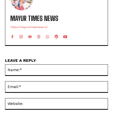
MAYUR TIMES NEWS
https://mayurtimesnews.in/
LEAVE A REPLY
Na
Ema
Web