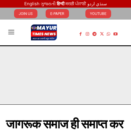
English
ગુજરાતી
हिन्दी
मराठी
ਪੰਜਾਬੀ
اردو
سنڌي
JOIN US
E-PAPER
YOUTUBE
जागरूक समाज ही समाप्त कर